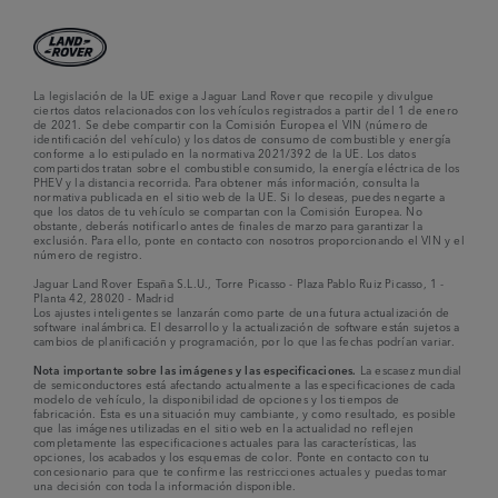
La legislación de la UE exige a Jaguar Land Rover que recopile y divulgue
ciertos datos relacionados con los vehículos registrados a partir del 1 de enero
de 2021. Se debe compartir con la Comisión Europea el VIN (número de
identificación del vehículo) y los datos de consumo de combustible y energía
conforme a lo estipulado en la normativa 2021/392 de la UE. Los datos
compartidos tratan sobre el combustible consumido, la energía eléctrica de los
PHEV y la distancia recorrida. Para obtener más información, consulta la
normativa publicada en el sitio web de la UE. Si lo deseas, puedes negarte a
que los datos de tu vehículo se compartan con la Comisión Europea. No
obstante, deberás notificarlo antes de finales de marzo para garantizar la
exclusión. Para ello, ponte en contacto con nosotros proporcionando el VIN y el
número de registro.
Jaguar Land Rover España S.L.U., Torre Picasso - Plaza Pablo Ruiz Picasso, 1 -
Planta 42, 28020 - Madrid
Los ajustes inteligentes se lanzarán como parte de una futura actualización de
software inalámbrica. El desarrollo y la actualización de software están sujetos a
cambios de planificación y programación, por lo que las fechas podrían variar.
Nota importante sobre las imágenes y las especificaciones.
La escasez mundial
de semiconductores está afectando actualmente a las especificaciones de cada
modelo de vehículo, la disponibilidad de opciones y los tiempos de
fabricación. Esta es una situación muy cambiante, y como resultado, es posible
que las imágenes utilizadas en el sitio web en la actualidad no reflejen
completamente las especificaciones actuales para las características, las
opciones, los acabados y los esquemas de color. Ponte en contacto con tu
concesionario para que te confirme las restricciones actuales y puedas tomar
una decisión con toda la información disponible.