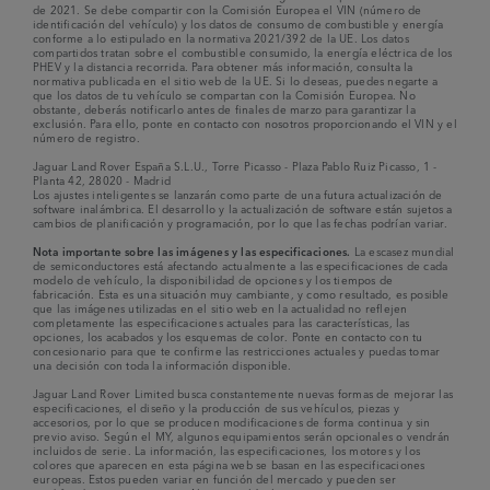
de 2021. Se debe compartir con la Comisión Europea el VIN (número de
identificación del vehículo) y los datos de consumo de combustible y energía
conforme a lo estipulado en la normativa 2021/392 de la UE. Los datos
compartidos tratan sobre el combustible consumido, la energía eléctrica de los
PHEV y la distancia recorrida. Para obtener más información, consulta la
normativa publicada en el sitio web de la UE. Si lo deseas, puedes negarte a
que los datos de tu vehículo se compartan con la Comisión Europea. No
obstante, deberás notificarlo antes de finales de marzo para garantizar la
exclusión. Para ello, ponte en contacto con nosotros proporcionando el VIN y el
número de registro.
Jaguar Land Rover España S.L.U., Torre Picasso - Plaza Pablo Ruiz Picasso, 1 -
Planta 42, 28020 - Madrid
Los ajustes inteligentes se lanzarán como parte de una futura actualización de
software inalámbrica. El desarrollo y la actualización de software están sujetos a
cambios de planificación y programación, por lo que las fechas podrían variar.
Nota importante sobre las imágenes y las especificaciones.
La escasez mundial
de semiconductores está afectando actualmente a las especificaciones de cada
modelo de vehículo, la disponibilidad de opciones y los tiempos de
fabricación. Esta es una situación muy cambiante, y como resultado, es posible
que las imágenes utilizadas en el sitio web en la actualidad no reflejen
completamente las especificaciones actuales para las características, las
opciones, los acabados y los esquemas de color. Ponte en contacto con tu
concesionario para que te confirme las restricciones actuales y puedas tomar
una decisión con toda la información disponible.
Jaguar Land Rover Limited busca constantemente nuevas formas de mejorar las
especificaciones, el diseño y la producción de sus vehículos, piezas y
accesorios, por lo que se producen modificaciones de forma continua y sin
previo aviso. Según el MY, algunos equipamientos serán opcionales o vendrán
incluidos de serie. La información, las especificaciones, los motores y los
colores que aparecen en esta página web se basan en las especificaciones
europeas. Estos pueden variar en función del mercado y pueden ser