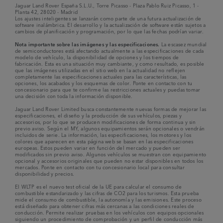
Jaguar Land Rover España S.L.U., Torre Picasso - Plaza Pablo Ruiz Picasso, 1 -
Planta 42, 28020 - Madrid
Los ajustes inteligentes se lanzarán como parte de una futura actualización de
software inalámbrica. El desarrollo y la actualización de software están sujetos a
cambios de planificación y programación, por lo que las fechas podrían variar.
Nota importante sobre las imágenes y las especificaciones.
La escasez mundial
de semiconductores está afectando actualmente a las especificaciones de cada
modelo de vehículo, la disponibilidad de opciones y los tiempos de
fabricación. Esta es una situación muy cambiante, y como resultado, es posible
que las imágenes utilizadas en el sitio web en la actualidad no reflejen
completamente las especificaciones actuales para las características, las
opciones, los acabados y los esquemas de color. Ponte en contacto con tu
concesionario para que te confirme las restricciones actuales y puedas tomar
una decisión con toda la información disponible.
Jaguar Land Rover Limited busca constantemente nuevas formas de mejorar las
especificaciones, el diseño y la producción de sus vehículos, piezas y
accesorios, por lo que se producen modificaciones de forma continua y sin
previo aviso. Según el MY, algunos equipamientos serán opcionales o vendrán
incluidos de serie. La información, las especificaciones, los motores y los
colores que aparecen en esta página web se basan en las especificaciones
europeas. Estos pueden variar en función del mercado y pueden ser
modificados sin previo aviso. Algunos vehículos se muestran con equipamiento
opcional y accesorios originales que pueden no estar disponibles en todos los
mercados. Ponte en contacto con tu concesionario local para consultar
disponibilidad y precios.
El WLTP es el nuevo test oficial de la UE para calcular el consumo de
combustible estandarizado y las cifras de CO2 para los turismos. Esta prueba
mide el consumo de combustible, la autonomía y las emisiones. Este proceso
está diseñado para obtener cifras más cercanas a las condiciones reales de
conducción. Permite realizar pruebas en los vehículos con equipos opcionales
siguiendo un procedimiento de comprobación y un perfil de conducción más