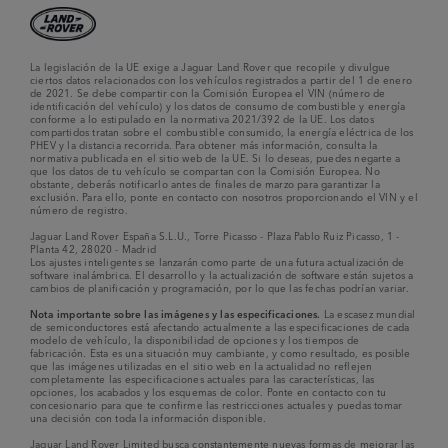
La legislación de la UE exige a Jaguar Land Rover que recopile y divulgue
ciertos datos relacionados con los vehículos registrados a partir del 1 de enero
de 2021. Se debe compartir con la Comisión Europea el VIN (número de
identificación del vehículo) y los datos de consumo de combustible y energía
conforme a lo estipulado en la normativa 2021/392 de la UE. Los datos
compartidos tratan sobre el combustible consumido, la energía eléctrica de los
PHEV y la distancia recorrida. Para obtener más información, consulta la
normativa publicada en el sitio web de la UE. Si lo deseas, puedes negarte a
que los datos de tu vehículo se compartan con la Comisión Europea. No
obstante, deberás notificarlo antes de finales de marzo para garantizar la
exclusión. Para ello, ponte en contacto con nosotros proporcionando el VIN y el
número de registro.
Jaguar Land Rover España S.L.U., Torre Picasso - Plaza Pablo Ruiz Picasso, 1 -
Planta 42, 28020 - Madrid
Los ajustes inteligentes se lanzarán como parte de una futura actualización de
software inalámbrica. El desarrollo y la actualización de software están sujetos a
cambios de planificación y programación, por lo que las fechas podrían variar.
Nota importante sobre las imágenes y las especificaciones.
La escasez mundial
de semiconductores está afectando actualmente a las especificaciones de cada
modelo de vehículo, la disponibilidad de opciones y los tiempos de
fabricación. Esta es una situación muy cambiante, y como resultado, es posible
que las imágenes utilizadas en el sitio web en la actualidad no reflejen
completamente las especificaciones actuales para las características, las
opciones, los acabados y los esquemas de color. Ponte en contacto con tu
concesionario para que te confirme las restricciones actuales y puedas tomar
una decisión con toda la información disponible.
Jaguar Land Rover Limited busca constantemente nuevas formas de mejorar las