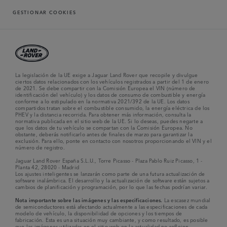
GESTIONAR COOKIES
La legislación de la UE exige a Jaguar Land Rover que recopile y divulgue
ciertos datos relacionados con los vehículos registrados a partir del 1 de enero
de 2021. Se debe compartir con la Comisión Europea el VIN (número de
identificación del vehículo) y los datos de consumo de combustible y energía
conforme a lo estipulado en la normativa 2021/392 de la UE. Los datos
compartidos tratan sobre el combustible consumido, la energía eléctrica de los
PHEV y la distancia recorrida. Para obtener más información, consulta la
normativa publicada en el sitio web de la UE. Si lo deseas, puedes negarte a
que los datos de tu vehículo se compartan con la Comisión Europea. No
obstante, deberás notificarlo antes de finales de marzo para garantizar la
exclusión. Para ello, ponte en contacto con nosotros proporcionando el VIN y el
número de registro.
Jaguar Land Rover España S.L.U., Torre Picasso - Plaza Pablo Ruiz Picasso, 1 -
Planta 42, 28020 - Madrid
Los ajustes inteligentes se lanzarán como parte de una futura actualización de
software inalámbrica. El desarrollo y la actualización de software están sujetos a
cambios de planificación y programación, por lo que las fechas podrían variar.
Nota importante sobre las imágenes y las especificaciones.
La escasez mundial
de semiconductores está afectando actualmente a las especificaciones de cada
modelo de vehículo, la disponibilidad de opciones y los tiempos de
fabricación. Esta es una situación muy cambiante, y como resultado, es posible
que las imágenes utilizadas en el sitio web en la actualidad no reflejen